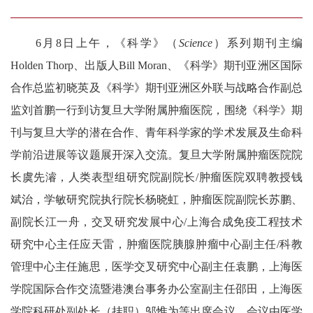
6月8日上午，
《科学》
（
Science
）系列期刊主编
Holden Thorp、出版人Bill Moran、《
科学
》期刊亚洲区国际
合作总监初晓英及《
科学
》期刊亚洲区外联与战略合作副总
监刘首鹏一行到访复旦大学附属肿瘤医院，围绕《
科学
》期
刊与复旦大学的潜在合作、青年科学家的学术发展及生命科
学前沿进展等议题展开深入交流。
复旦大学附属肿瘤医院院
长虞先濬，人类表型组研究院副院长
/
肿瘤医院双聘教授钱
斌治，学敏研究院执行院长杨晓虹，肿瘤医院副院长苏鹏、
副院长江一舟，交叉研究发展中心
/
上海合成免疫工程技术
研究中心主任应天雷，肿瘤医院胰腺肿瘤中心副主任
/
科教
管理中心主任施思，医学交叉研究中心副主任袁鹏，上海医
学院国际合作交流暨港澳台事务办公室副主任邵田，上海医
学院科研处副处长（挂职）邬惟为等出席会议。会议由医学