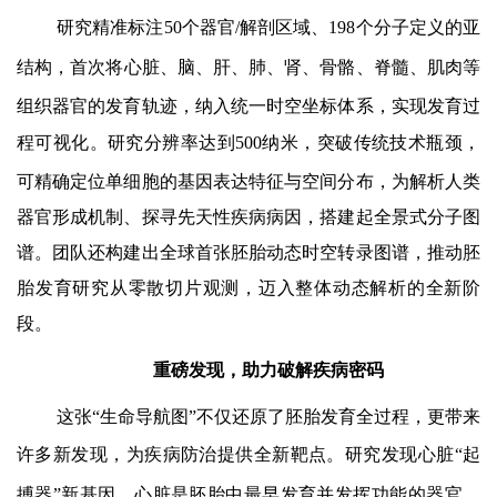
研究精准标注
50
个器官
/
解剖区域、
198
个分子定义的亚
结构
，
首次
将心脏、脑、肝、肺、肾、骨骼、脊髓、肌肉等
组织器官的发育轨迹，纳入统一时空坐标体系，实现发育过
程可视化。研究
分辨率达到
500
纳米，
突破传统技术瓶颈，
可精确定位单细胞的基因表达特征与空间分布，为解析人类
器官形成机制、探寻先天性疾病病因，搭建起全景式分子图
谱。团队还构建出
全球首张胚胎动态时空转录图谱
，推动胚
胎发育研究从零散切片观测，迈入整体动态解析的全新阶
段。
重磅发现，助力破解疾病密码
这张
“
生命导航图
”
不仅还原了胚胎发育全过程，更带来
许多新发现，为疾病防治提供全新靶点。研究发现
心脏
“
起
搏器
”
新基因
，心脏是胚胎中最早发育并发挥功能的器官，