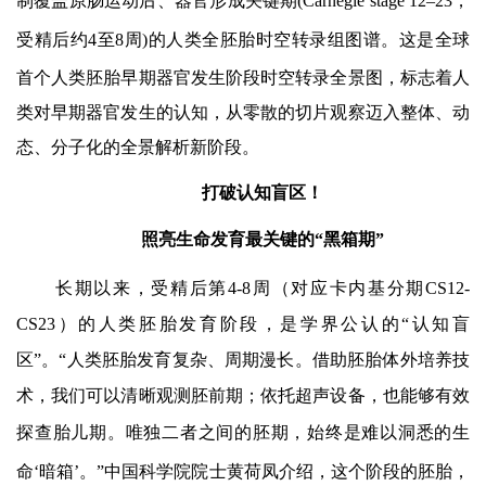
制覆盖原肠运动后、器官形成关键期
(Carnegie stage 12–23
，
受精后约
4
至
8
周
)
的人类全胚胎时空转录组图谱
。这是
全球
首个人类胚胎早期器官发生阶段时空转录全景图
，标志着人
类对早期器官发生的认知，从零散的切片观察迈入整体、动
态、分子化的全景解析新阶段。
打破认知盲区！
照亮生命发育最关键的
“
黑箱期
”
长期以来，受精后第
4-8
周（对应卡内基分期
CS12-
CS23
）的人类胚胎发育阶段，是学界公认的
“
认知盲
区
”
。
“
人类胚胎发育复杂、周期漫长。借助胚胎体外培养技
术，我们可以清晰观测胚前期；依托超声设备，也能够有效
探查胎儿期。
唯独二者之间的胚期，始终是难以洞悉的生
命
‘
暗箱
’
。
”
中国科学院院士黄荷凤介绍，这个阶段的胚胎，