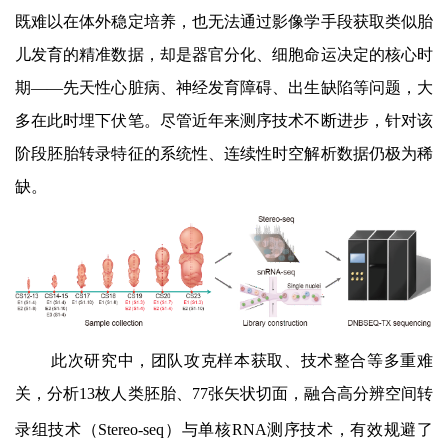
既难以在体外稳定培养，也无法通过影像学手段获取类似胎
儿发育的精准数据，却是
器官分化、细胞命运决定的核心时
期
——
先天性心脏病、神经发育障碍、出生缺陷等问题，大
多在此时埋下伏笔。尽管近年来测序技术不断进步，针对该
阶段胚胎转录特征的系统性、连续性时空解析数据仍极为稀
缺。
此次研究中，团队攻克样本获取、技术整合等多重难
关，分析
13
枚人类胚胎、
77
张矢状切面，融合高分辨空间转
录组技术
（
Stereo-seq
）与单核
RNA
测序技术，有效规避了