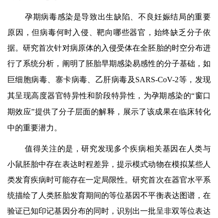
孕期病毒感染是导致出生缺陷、不良妊娠结局的重要
原因，但病毒何时入侵、靶向哪些器官，始终缺乏分子依
据。研究
首次针对病原体的入侵受体在全胚胎的时空分布进
行了系统分析，阐明了胚胎早期感染易感性的分子基础，
如
巨细胞病毒、寨卡病毒、乙肝病毒及
SARS-CoV-2
等，发现
其呈现
高度器官特异性和阶段特异性，
为孕期感染的
“
窗口
期效应
”
提供了分子层面的解释，展示了该成果在临床转化
中的重要潜力。
值得关注的是，研究发现多个疾病相关基因在人类与
小鼠胚胎中存在表达时程差异，提示
模式动物在模拟某些人
类发育疾病时可能存在一定局限性
。研究
首次在器官水平系
统描绘了人类胚胎发育期间的等位基因不平衡表达图谱
，在
验证已知印记基因分布的同时，识别出一批呈非双等位表达