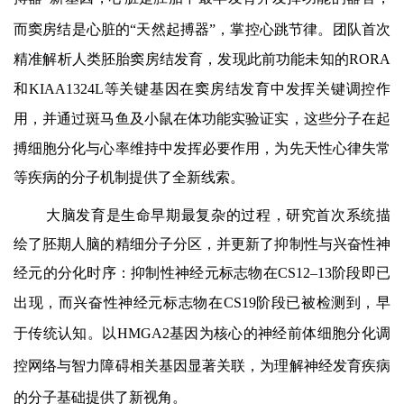
而窦房结是心脏的
“
天然起搏器
”
，掌控心跳节律。团队首次
精准解析人类胚胎窦房结发育，发现此前功能未知的
RORA
和
KIAA1324L
等关键基因在窦房结发育中发挥关键调控作
用，并通过斑马鱼及小鼠在体功能实验证实，
这些分子在起
搏细胞分化与心率维持中发挥必要作用，为先天性心律失常
等疾病的分子机制提供了全新线索。
大脑发育是生命早期最复杂的过程，研究
首次系统描
绘了胚期人脑的精细分子分区，并更新了抑制性与兴奋性神
经元的分化时序：
抑制性神经元标志物在
CS12–13
阶段即已
出现，而兴奋性神经元标志物在
CS19
阶段已被检测到，早
于传统认知。
以
HMGA2
基因为核心的神经前体细胞分化调
控网络与智力障碍相关基因显著关联，
为理解神经发育疾病
的分子基础提供了新视角。