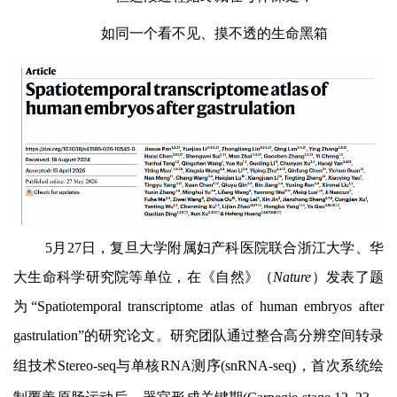
如同一个看不见、摸不透的
生命黑箱
5
月
27
日，复旦大学附属妇产科医院联合浙江大学、华
大生命科学研究院等单位，在《自然》（
Nature
）发表了题
为
“Spatiotemporal transcriptome atlas of human embryos after
gastrulation”
的研究论文。研究团队通过整合高分辨空间转录
组技术
Stereo-seq
与单核
RNA
测序
(snRNA-seq)
，
首次系统绘