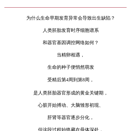
为什么生命早期发育异常会导致出生缺陷？
人类胚胎发育时序细胞谱系
和器官基因调控网络如何？
当精卵相遇，
生命的种子
便悄然萌发
受精后
第
4
周到第
8
周
，
是人类胚胎器官形成的
黄金关键期
，
心脏开始搏动、大脑雏形初现、
肝肾等器官逐步分化，
但这段过程始终藏在母体深处，