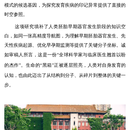
模式的候选基因，为探究发育疾病的印记异常提供了直接的
时空参照。
这项研究填补了
人类胚胎早期器官发生阶段
的知识空
白，如同一张
高精度导航图
，为理解
早期胚胎器官发生、先
天性疾病起源、优化早孕期监测等
提供了关键分子坐标。诚
如审稿人所言，这是一份
“
全球科学家与临床医生翘首以盼
的杰作
”
。生命的
“
黑箱
”
正被逐层照亮，人类对自身发育的
认知，也由此迈出了从结构到分子、从碎片到整体的关键一
步。