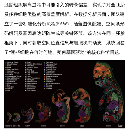
胚胎组织解离过程中可能引入的转录偏差，
实现了对全胚胎
及多种细胞类型的高覆盖度解析
。在
数据分析
层面，团队建
立了一套标准化分析流程
(SAW)
，涵盖图像配准、空间条形
码解码及基因表达矩阵生成等关键环节。该方法在同一胚胎
框架下，同时获取空间位置信息与细胞状态动态，系统回答
了
“
哪些细胞在何时何地、受何基因驱动
”
的核心科学问题。