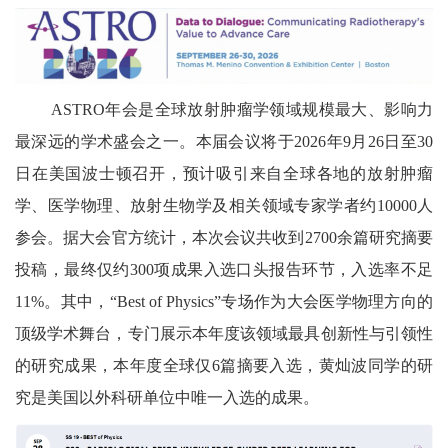
ASTRO
年会是全球放射肿瘤学领域规模最大、影响力
最深远的学术盛会之一。本届会议将于
2026
年
9
月
26
日至
30
日在美国波士顿召开，预计吸引来自全球各地的放射肿瘤
学、医学物理、放射生物学及相关领域专家学者约
10000
人
参会。据大会官方统计，本次会议共收到
2700
余篇研究摘要
投稿，最终仅约
300
项成果入选口头报告环节，入选率不足
11%
。其中，“
Best of Physics”
专场作为大会医学物理方向的
顶级学术舞台，专门展示本年度该领域最具创新性与引领性
的研究成果，本年度全球仅
6
篇摘要入选，黄灿波同学的研
究是美国以外科研单位中唯一入选的成果。