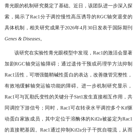
青光眼的机制研究奠定了基础。近日，该团队进一步深入探
索，揭示了
Rac1
分子调控慢性高压诱导的
RGC
轴突退变的
具体机制，相关研究成果于
2026
年
4
月
30
日发表于国际期刊
Genes & Diseases
。
该研究在实验性青光眼模型中发现，
Rac1
的激活会显著
加剧
RGC
轴突运输障碍；通过遗传干预或药理学方法抑制
Rac1
活性，可增强髓鞘碱性蛋白的表达，改善微管完整性，
有效地缓解轴突运输功能的障碍。进一步机制研究显示，
Rac1
可与瓦勒氏变性的关键分子
Sirt1
发生直接相互作用，共
同调控下游信号；同时，
Rac1
可在转录水平调控多个
Kif
驱
动蛋白家族成员，其中定位于溶酶体的
Kif2a
被鉴定为
Rac1
的直接靶基因。
Rac1
通过抑制
Kif2a
分子干扰自噬流，从而