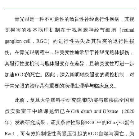
青光眼是一种不可逆性的致盲性神经退行性疾病，其视
觉损害的根本病理机制在于视网膜神经节细胞（
retinal
ganglion cell
，
RGC
）的进行性丢失及其轴突的退行性损
伤。
在青光眼病程中，轴突变性通常早于神经元胞体损伤，
其退行性变机制与胞体退变存在差异，且轴突变性可进一步
加速
RGC
的死亡。因此，深入阐明轴突退变的调控机制，对
于青光眼的治疗具有重要的病理生理学与临床意义。
此前，复旦大学脑科学研究院
/
脑功能与脑疾病全国重
点实验室王中峰课题组已在
Cell death and Disease
（
2020
年）发表研究成果，证实条件性敲除
RGC
中的
Rho
小
G
蛋白
Rac1
，可有效抑制慢性高眼压引起的
RGC
自噬与凋亡，为