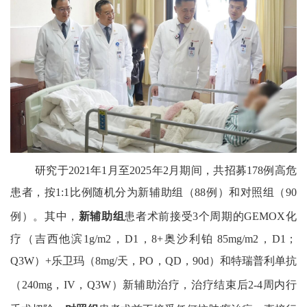
研究于
2021
年
1
月至
2025
年
2
月期间，共招募
178
例高危
患者，按
1:1
比例随机分为新辅助组（
88
例）和对照组（
90
例）。其中，
新辅助组
患者术前接受
3
个周期的
GEMOX
化
疗（吉西他滨
1g/m2
，
D1
，
8+
奥沙利铂
85mg/m2
，
D1
；
Q3W
）
+
乐卫玛（
8mg/
天，
PO
，
QD
，
90d
）和特瑞普利单抗
（
240mg
，
IV
，
Q3W
）新辅助治疗，治疗结束后
2-4
周内行