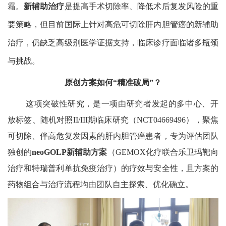
霜。
新辅助治疗
是提高手术切除率、降低术后复发风险的重
要策略，但目前国际上针对高危可切除肝内胆管癌的新辅助
治疗，仍缺乏高级别医学证据支持，临床诊疗面临诸多瓶颈
与挑战。
原创方案如何
“精准破局”？
这项突破性研究，是一项由研究者发起的多中心、开
放标签、随机对照
II/III
期临床研究（
NCT04669496
），聚焦
可切除、伴高危复发因素的肝内胆管癌患者，专为评估团队
独创的
neoGOLP
新辅助方案
（
GEMOX
化疗联合乐卫玛靶向
治疗和特瑞普利单抗免疫治疗）的疗效与安全性，且方案的
药物组合与治疗流程均由团队自主探索、优化确立。