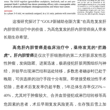
这项研究探讨了
“
GOLP
新辅助创新方案”在高危复发肝
内胆管癌治疗中的价值，为高危复发的肝内胆管癌病人带来
长期生存希望。
高危肝内胆管癌是临床治疗中，亟待攻克的“拦路
虎”。肝内胆管癌
是仅次于肝细胞癌的第二大肝脏原发性恶
性肿瘤，发病隐匿、进展迅速，极易侵犯肝脏周围组织与神
经，并较早出现淋巴结和远处转移，多数患者确诊时已处于
晚期，可供选择的治疗手段十分有限。即便接受根治性手术
切除，患者术后复发率仍超半数，
5
年总体生存率仅
25%
～
40%
，尤其对于肿瘤较大、合并血管侵犯或淋巴结转移等高
危因素的患者，术后早期复发风险更高，生存预后雪上加