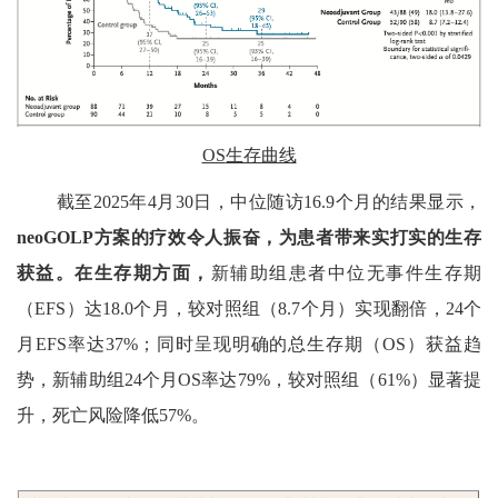
OS
生存曲线
截至
2025
年
4
月
30
日，中位随访
16.9
个月的结果显示，
neoGOLP
方案的疗效令人振奋，为患者带来实打实的生存
获益。在生存期方面，
新辅助组患者中位无事件生存期
（
EFS
）达
18.0
个月，较对照组（
8.7
个月）实现翻倍，
24
个
月
EFS
率达
37%
；同时呈现明确的总生存期（
OS
）获益趋
势，新辅助组
24
个月
OS
率达
79%
，较对照组（
61%
）显著提
升，死亡风险降低
57%
。