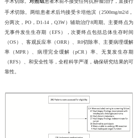
手术切除。
对照组
患者术前不接受任何抗肿瘤治疗，直接行
手术切除。两组患者术后均接受卡培他滨（
2500mg/m2/d
，
分两次，
PO
，
D1-14
，
Q3W
）辅助治疗
8
周期。主要终点为
无事件发生生存期（
EFS
），次要终点包括总体生存时间
（
OS
）、客观反应率（
ORR
）、
R0
切除率、主要病理缓解
率（
MPR
）、病理完全缓解（
pCR
）率、无复发生存期
（
RFS
）、和安全性等，全程科学严谨，确保研究结果的可
靠性。