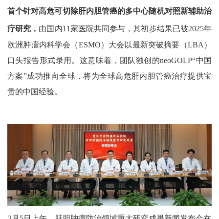
首个针对高危可切除肝内胆管癌的多中心随机对照新辅助治
疗研究，
由国内
11
家医院共同参与，其初步结果已被
2025
年
欧洲肿瘤内科学会（
ESMO
）大会以最新突破摘要（
LBA
）
口头报告形式录用。这意味着，团队独创的
neoGOLP
“中国
方案”成功推向全球，将为全球高危肝内胆管癌治疗提供宝
贵的中国经验。
3
月
5
日上午，肝胆肿瘤防治领域重大研究成果新闻发布会在