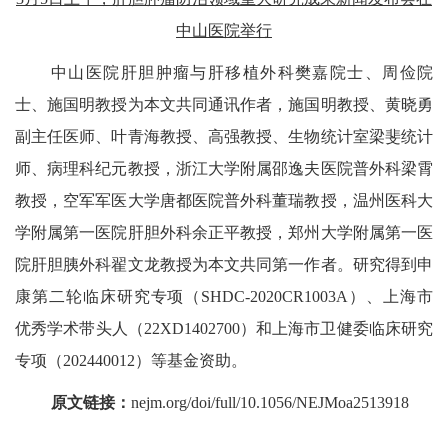
中山医院举行
中山医院肝胆肿瘤与肝移植外科樊嘉院士、周俭院
士、施国明教授为本文共同通讯作者，施国明教授、黄晓勇
副主任医师、叶青海教授、高强教授、生物统计室梁斐统计
师、病理科纪元教授，浙江大学附属邵逸夫医院普外科梁霄
教授，空军军医大学唐都医院普外科董瑞教授，温州医科大
学附属第一医院肝胆外科余正平教授，郑州大学附属第一医
院肝胆胰外科翟文龙教授为本文共同第一作者。研究得到申
康第二轮临床研究专项（
SHDC-2020CR1003A
）、上海市
优秀学术带头人（
22XD1402700
）和上海市卫健委临床研究
专项（
202440012
）等基金资助。
原文链接：
nejm.org/doi/full/10.1056/NEJMoa2513918