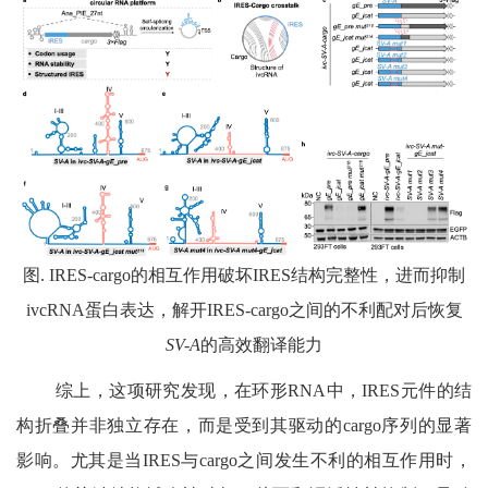
图
. IRES-cargo
的相互作用破坏
IRES
结构完整性，进而抑制
ivcRNA
蛋白表达，解开
IRES-cargo
之间的不利配对后恢复
SV-A
的高效翻译能力
综上，这项研究发现，在环形
RNA
中，
IRES
元件的结
构折叠并非独立存在，而是受到其驱动的
cargo
序列的显著
影响。尤其是当
IRES
与
cargo
之间发生不利的相互作用时，