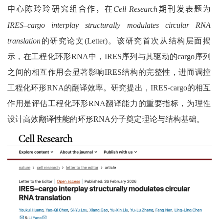
中心
陈玲玲
研究组合作，在
Cell Research
期刊发表题为
IRES–cargo interplay structurally modulates circular RNA
translation
的研究论文
(Letter)
。该研究首次从结构层面揭
示，在工程化环形
RNA
中，
IRES
序列与其驱动的
cargo
序列
之间的相互作用会显著影响
IRES
结构的完整性，进而调控
工程化环形
RNA
的翻译效率。研究提出，
IRES-cargo
的相互
作用是评估工程化环形
RNA
翻译能力的重要指标，为理性
设计高效翻译性能的环形
RNA
分子奠定理论与结构基础。