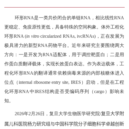
环形
RNA
是一类共价闭合的单链
RNA
，相比线性
RNA
更稳定、免疫原性更低，具备特殊的空间构象。体外工程化
环形
RNA (
in vitro
circularized RNAs, ivcRNAs)
，正在发展为
极具潜力的新型
RNA
药物平台。近年来研究主要围绕两大
方向：一是开发为
RNA
适配体，用于调控靶蛋白；二是用
作蛋白质翻译载体，实现长效蛋白表达。作为表达载体，工
程化环形
RNA
的翻译通常依赖病毒来源的内部核糖体进入
位点（
internal ribosome entry site, IRES
）启动，但是在工程
化环形
RNA
中
IRES
结构是否受编码序列（
cargo
）影响未
知。
2026
年
2
月
26
日，复旦大学生物医学研究院
/
复旦大学附
属儿科医院
杨力
研究组与中国科学院分子细胞科学卓越创新