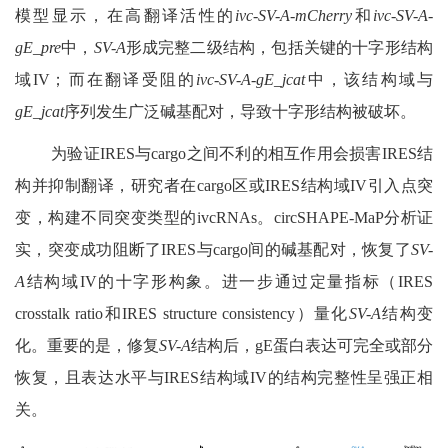
模型显示，在高翻译活性的
ivc-SV-A-mCherry
和
ivc-SV-A-
gE_pre
中，
SV-A
形成完整二级结构，包括关键的十字形结构
域
IV
；而在翻译受阻的
ivc-SV-A-gE_jcat
中，该结构域与
gE_jcat
序列发生广泛碱基配对，导致十字形结构被破坏。
为验证
IRES
与
cargo
之间不利的相互作用会损害
IRES
结
构并抑制翻译，研究者在
cargo
区或
IRES
结构域
IV
引入点突
变，构建不同突变类型的
ivcRNAs
。
circSHAPE-MaP
分析证
实，突变成功阻断了
IRES
与
cargo
间的碱基配对，恢复了
SV-
A
结构域
IV
的十字形构象。进一步通过定量指标（
IRES
crosstalk ratio
和
IRES structure consistency
）量化
SV-A
结构变
化。重要的是，修复
SV-A
结构后，
gE
蛋白表达可完全或部分
恢复，且表达水平与
IRES
结构域
IV
的结构完整性呈强正相
关。