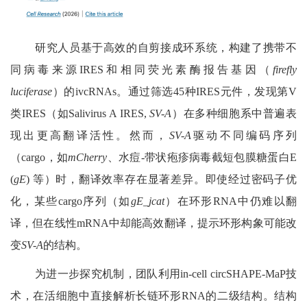
研究人员基于高效的自剪接成环系统，构建了携带不
同病毒来源
IRES
和相同荧光素酶报告基因（
firefly
luciferase
）的
ivcRNAs
。通过筛选
45
种
IRES
元件，发现第
V
类
IRES
（如
Salivirus A IRES,
SV-A
）在多种细胞系中普遍表
现出更高翻译活性。然而，
SV-A
驱动不同编码序列
（
cargo
，如
mCherry
、水痘
-
带状疱疹病毒截短包膜糖蛋白
E
(
gE
)
等）时，翻译效率存在显著差异。即使经过密码子优
化，某些
cargo
序列（如
gE_jcat
）在环形
RNA
中仍难以翻
译，但在线性
mRNA
中却能高效翻译，提示环形构象可能改
变
SV-A
的结构。
为进一步探究机制，团队利用
in-cell circSHAPE-MaP
技
术，在活细胞中直接解析长链环形
RNA
的二级结构。结构